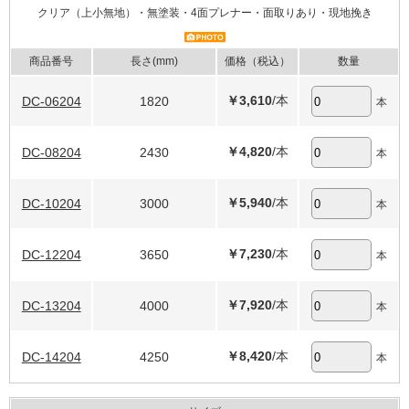
クリア（上小無地）・無塗装・4面プレナー・面取りあり・現地挽き
商品番号
長さ(mm)
価格（税込）
数量
￥3,610
/本
DC-06204
1820
本
￥4,820
/本
DC-08204
2430
本
￥5,940
/本
DC-10204
3000
本
￥7,230
/本
DC-12204
3650
本
￥7,920
/本
DC-13204
4000
本
￥8,420
/本
DC-14204
4250
本