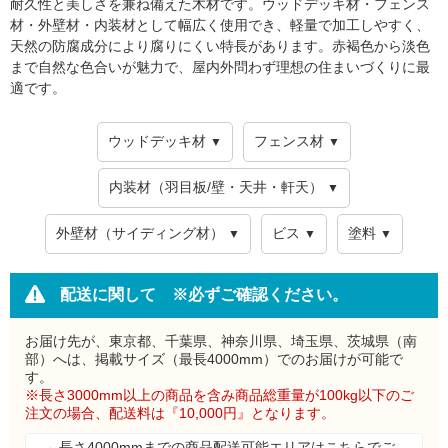
耐久性と美しさを兼ね備えた木材です。ウッドデッキ材・フェンス
材・外壁材・内装材として幅広く使用でき、軽量で加工しやすく、
天然の防腐成分により腐りにくい特長があります。赤褐色から淡色
まで自然な色合いが魅力で、屋内外問わず理想の住まいづくりに最
適です。
ウッドデッキ材
フェンス材
▼
▼
内装材（羽目板/壁・天井・軒天）
▼
外壁材（サイディング材）
ビス
塗料
▼
▼
▼
配送に関して ※必ずご確認ください。
お届け先が、東京都、千葉県、神奈川県、埼玉県、茨城県（南
部）へは、掲載サイズ（最長4000mm）でのお届けが可能で
す。
※長さ3000mm以上の商品を含み商品総重量が100kg以下のご
注文の場合、配送料は『10,000円』となります。
→ 長さ4000mmまでの商品配送可能エリアはこちらでご