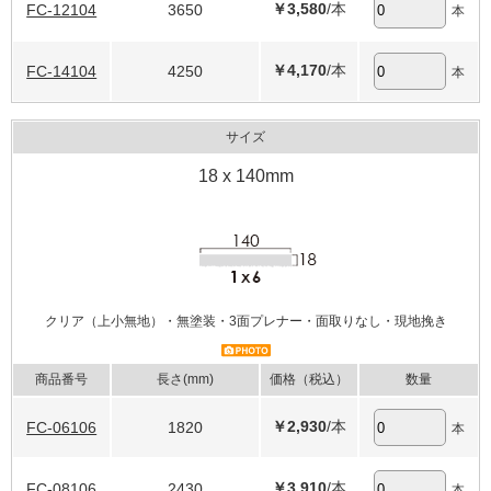
￥3,580
/本
FC-12104
3650
本
￥4,170
/本
FC-14104
4250
本
サイズ
18 x 140mm
クリア（上小無地）・無塗装・3面プレナー・面取りなし・現地挽き
商品番号
長さ(mm)
価格（税込）
数量
￥2,930
/本
FC-06106
1820
本
￥3,910
/本
FC-08106
2430
本